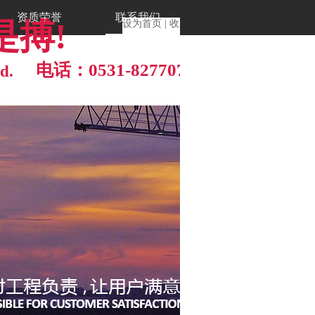
资质荣誉
联系我们
就是搏!
设为首页
|
收藏本站
电话：0531-82770777
td
.