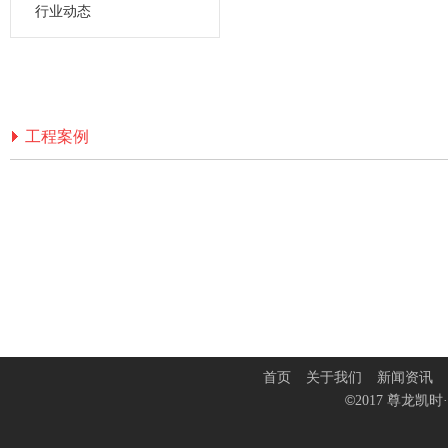
行业动态
工程案例
齐鲁百老会A座主楼及裙楼加固工程
首页
关于我们
新闻资讯
©
2017 尊